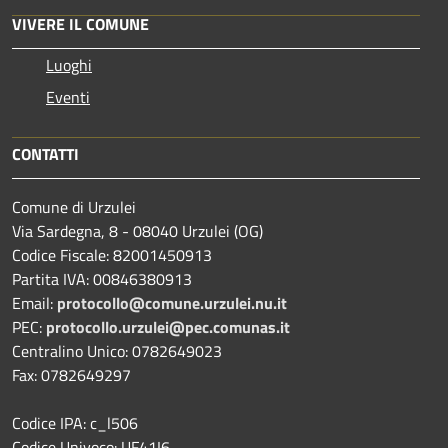
VIVERE IL COMUNE
Luoghi
Eventi
CONTATTI
Comune di Urzulei
Via Sardegna, 8 - 08040 Urzulei (OG)
Codice Fiscale: 82001450913
Partita IVA: 00846380913
Email:
protocollo@comune.urzulei.nu.it
PEC:
protocollo.urzulei@pec.comunas.it
Centralino Unico: 0782649023
Fax: 0782649297
Codice IPA: c_l506
Codice Univoco: UF41I6