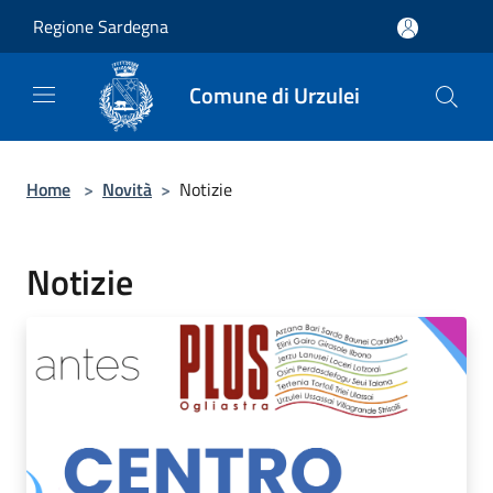
Salta al contenuto principale
Regione Sardegna
Comune di Urzulei
Home
>
Novità
>
Notizie
Notizie