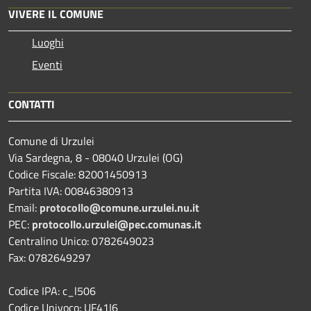
VIVERE IL COMUNE
Luoghi
Eventi
CONTATTI
Comune di Urzulei
Via Sardegna, 8 - 08040 Urzulei (OG)
Codice Fiscale: 82001450913
Partita IVA: 00846380913
Email:
protocollo@comune.urzulei.nu.it
PEC:
protocollo.urzulei@pec.comunas.it
Centralino Unico: 0782649023
Fax: 0782649297
Codice IPA: c_l506
Codice Univoco: UF41I6