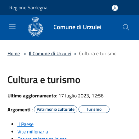
Salta al contenuto principale
Regione Sardegna
Comune di Urzulei
Home
>
Il Comune di Urzulei
>
Cultura e turismo
Cultura e turismo
Ultimo aggiornamento
: 17 luglio 2023, 12:56
Argomenti
:
Patrimonio culturale
Turismo
Il Paese
Vite millenaria
Escursionismo religioso