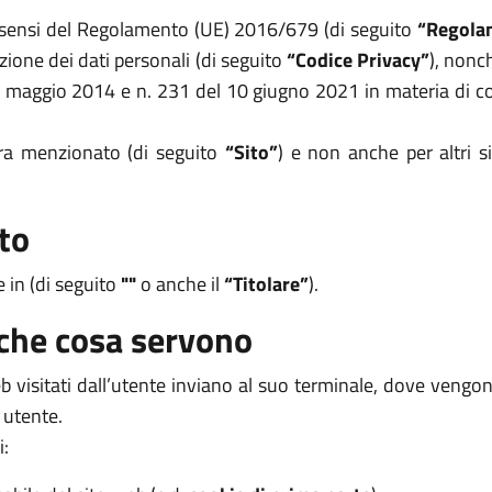
i sensi del Regolamento (UE) 2016/679 (di seguito
“Regola
zione dei dati personali (di seguito
“Codice Privacy”
), nonc
8 maggio 2014 e n. 231 del 10 giugno 2021 in materia di coo
opra menzionato (di seguito
“Sito”
) e non anche per altri s
to
e in (di seguito
""
o anche il
“Titolare”
).
 che cosa servono
 web visitati dall’utente inviano al suo terminale, dove veng
 utente.
i: