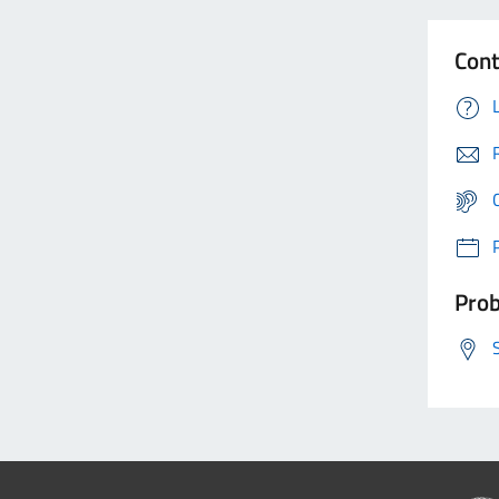
Cont
Prob