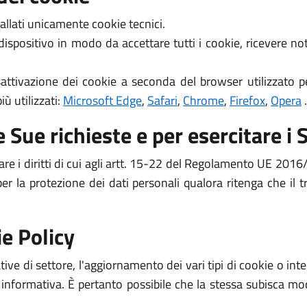
allati unicamente cookie tecnici.
 dispositivo in modo da accettare tutti i cookie, ricevere 
attivazione dei cookie a seconda del browser utilizzato pe
ù utilizzati:
Microsoft Edge
,
Safari
,
Chrome
,
Firefox
,
Opera
.
 Sue richieste e per esercitare i S
are i diritti di cui agli artt. 15-22 del Regolamento UE 2016/
per la protezione dei dati personali qualora ritenga che il
e Policy
ive di settore, l'aggiornamento dei vari tipi di cookie o i
 informativa. È pertanto possibile che la stessa subisca mod