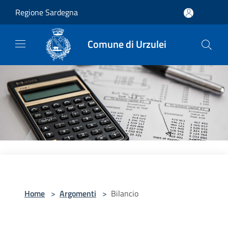
Salta al contenuto principale
Regione Sardegna
Comune di Urzulei
Home
>
Argomenti
>
Bilancio