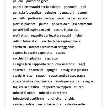
palloni
palloni da gioco
panni elettrostatici per la polvere
pannolini
peli
pellicola fotografica
peluche
pennarelli
penne
pennelli
pettine in plastica
piastrine per zanzare
piatti in plastica
piume
polvere da pulizia pavimenti
polveri dell'aspirapoolveri
posate in plastica
profilattici
reggette per legatura pacchi
righelli
rullino fotografico
sacchetti per aspirapolvere
sacchetti usati per l’acquisto di ortaggi sfusi
sapone in pezzi e saponette
scarpe
secchielli in plastica
sigarette
siringhe (con l'apposito cappuccio inserito sull'ago)
spazzole
spazzolini
spugne
stoviglie in plastica
stoviglie rotte
stracci
stracci unti da acquaragia
stracci unti da olio minerale
suole per scarpe
sveglie
tagliere in plastica
tappezzeria/tappeti
trucchi
tubetti di colore
tubetti di dentifricio
tubetto del dentifricio
uncinetto
unghie
vasi in plastica
vasi in terracotta
videocassette