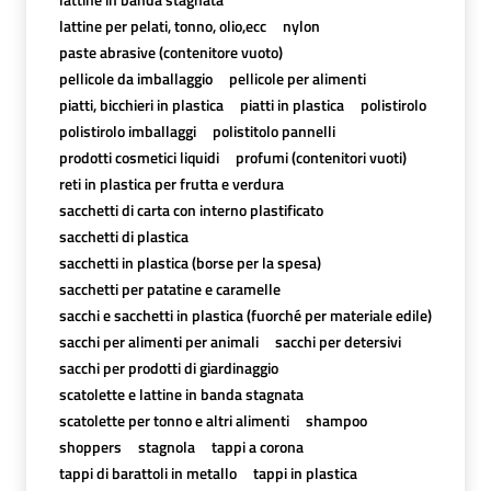
lattine per pelati, tonno, olio,ecc
nylon
paste abrasive (contenitore vuoto)
pellicole da imballaggio
pellicole per alimenti
piatti, bicchieri in plastica
piatti in plastica
polistirolo
polistirolo imballaggi
polistitolo pannelli
prodotti cosmetici liquidi
profumi (contenitori vuoti)
reti in plastica per frutta e verdura
sacchetti di carta con interno plastificato
sacchetti di plastica
sacchetti in plastica (borse per la spesa)
sacchetti per patatine e caramelle
sacchi e sacchetti in plastica (fuorché per materiale edile)
sacchi per alimenti per animali
sacchi per detersivi
sacchi per prodotti di giardinaggio
scatolette e lattine in banda stagnata
scatolette per tonno e altri alimenti
shampoo
shoppers
stagnola
tappi a corona
tappi di barattoli in metallo
tappi in plastica