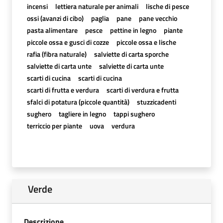
incensi
lettiera naturale per animali
lische di pesce
ossi (avanzi di cibo)
paglia
pane
pane vecchio
pasta alimentare
pesce
pettine in legno
piante
piccole ossa e gusci di cozze
piccole ossa e lische
rafia (fibra naturale)
salviette di carta sporche
salviette di carta unte
salviette di carta unte
scarti di cucina
scarti di cucina
scarti di frutta e verdura
scarti di verdura e frutta
sfalci di potatura (piccole quantità)
stuzzicadenti
sughero
tagliere in legno
tappi sughero
terriccio per piante
uova
verdura
Verde
Descrizione