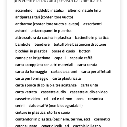
precedente la raccolta prevista dal calendario.
accendino
addobbi natalizi
alberi di natale finti
antiparassitari (contenitore vuoto)
antitarme (contenitore vuoto e lavato)
assorbenti
astucci
attaccapanni in plastica
attrezzatura da cucina in plastica
bacinelle in plastica
bambole
bandiere
batuffoli e bastoncini di cotone
bicchieri in plastica
borse di cuoio
bottoni
canne per irrigazione
capelli
capsule caffè
carta accoppiata con altri materiali
carta cerata
carta da formaggio
carta da salumi
carta per affettati
carta per formaggio
carta plastificata
carta sporca di colla o altre sostanze
carta unta
carta vetrata
cassette audio
cassette audio e video
cassette video
cd
cd e cd-rom
cera
ceramica
cerini
cialde caffè (non biodegradabili)
cinture in plastica, stoffa e cuoio
contenitori in plastica (bacinelle, terrine, etc)
cosmetici
cotone usato
cover di cellulari
cucchiai di legno