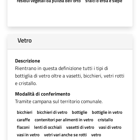
residui vegetali da pulizia dell'orto
sfalci d'erba e siepe
Vetro
Descrizione
Rientrano in questa definizione tutti i tipi di
bottiglia di vetro oltre a vasetti, bicchieri, vetri rotti
e cristallo.
Modalità di conferimento
Tramite campana sul territorio comunale.
bicchieri
bicchieri di vetro
bottiglie
bottiglie in vetro
caraffe
contenitori per alimenti in vetro
cristallo
flaconi
lenti di occhiali
vasetti di vetro
vasi di vetro
vasi in vetro
vetri vari anche se rotti
vetro