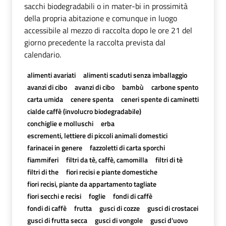
sacchi biodegradabili o in mater-bi in prossimità
della propria abitazione e comunque in luogo
accessibile al mezzo di raccolta dopo le ore 21 del
giorno precedente la raccolta prevista dal
calendario.
alimenti avariati
alimenti scaduti senza imballaggio
avanzi di cibo
avanzi di cibo
bambù
carbone spento
carta umida
cenere spenta
ceneri spente di caminetti
cialde caffè (involucro biodegradabile)
conchiglie e molluschi
erba
escrementi, lettiere di piccoli animali domestici
farinacei in genere
fazzoletti di carta sporchi
fiammiferi
filtri da tè, caffè, camomilla
filtri di tè
filtri di the
fiori recisi e piante domestiche
fiori recisi, piante da appartamento tagliate
fiori secchi e recisi
foglie
fondi di caffè
fondi di caffè
frutta
gusci di cozze
gusci di crostacei
gusci di frutta secca
gusci di vongole
gusci d'uovo