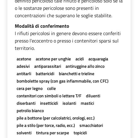
definito pericoloso tale rifiuto è pericoloso solo se la
o le sostanze pericolose sono presenti in
concentrazioni che superano le soglie stabilite.
Modalità di conferimento
I rifiuti pericolosi in genere devono essere conferiti
presso l'ecocentro o presso i contenitori sparsi sul
territorio.
acetone
acetone per unghie
acidi
acquaragia
adesivi
antiparassitari
antiruggine allo zinco
antitarli
battericidi
bianchetti e trieline
bombolette spray (con gas infiammabile, con CFC)
cera per legno
colle
contenitori con simboli o lettere T/F
diluenti
diserbanti
insetticidi
isolanti
mastici
petrolio bianco
pile a bottone (per calcolatrici, orologi, ecc.)
pile a stilo (per torce, radio, ecc.)
smacchiatori
solventi
tintura per scarpe
topicidi