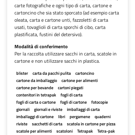
carte fotografiche e ogni tipo di carta, cartone e
cartoncino che sia stato sporcato (ad esempio carta
oleata, carta e cartone unti, fazzoletti di carta
usati, tovaglioli di carta sporchi di cibo, carta
plastificata, fustini del detersivo).
Modalità di conferimento
Per la raccolta utilizzare sacchi in carta, scatole in
cartone e non utilizzare sacchi in plastica.
blister
carta da pacchi pulita
cartoncino
cartone da imballaggio
cartone per alimenti
cartone per bevande
cartoni piegati
contenitori in tetrapak
fogli di carta
fogli di carta o cartone
fogli di cartone
fotocopie
giornali
giornali e riviste
imballaggi di carta
imballaggi di cartone
libri
pergamene
quaderni
riviste
sacchetti di carta
scatola in cartone per pizza
scatole per alimenti
scatoloni
Tetrapak
Tetra-pak