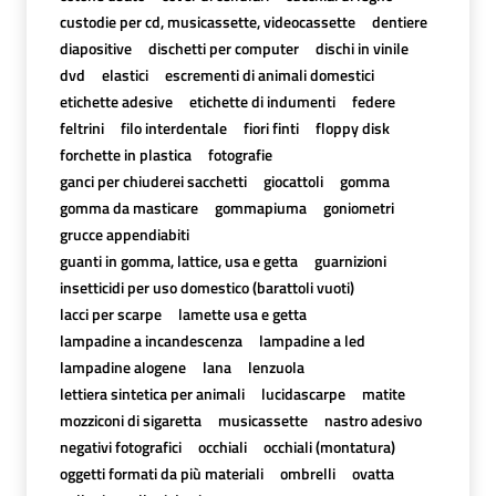
custodie per cd, musicassette, videocassette
dentiere
diapositive
dischetti per computer
dischi in vinile
dvd
elastici
escrementi di animali domestici
etichette adesive
etichette di indumenti
federe
feltrini
filo interdentale
fiori finti
floppy disk
forchette in plastica
fotografie
ganci per chiuderei sacchetti
giocattoli
gomma
gomma da masticare
gommapiuma
goniometri
grucce appendiabiti
guanti in gomma, lattice, usa e getta
guarnizioni
insetticidi per uso domestico (barattoli vuoti)
lacci per scarpe
lamette usa e getta
lampadine a incandescenza
lampadine a led
lampadine alogene
lana
lenzuola
lettiera sintetica per animali
lucidascarpe
matite
mozziconi di sigaretta
musicassette
nastro adesivo
negativi fotografici
occhiali
occhiali (montatura)
oggetti formati da più materiali
ombrelli
ovatta