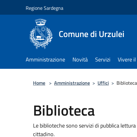
Salta al contenuto principale
Regione Sardegna
Comune di Urzulei
Amministrazione
Novità
Servizi
Vivere 
Home
>
Amministrazione
>
Uffici
>
Biblioteca
Biblioteca
Le biblioteche sono servizi di pubblica lettura d
cittadino.