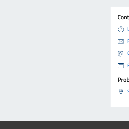
Cont
Prob