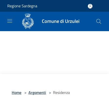
Salta al contenuto principale
Regione Sardegna
Comune di Urzulei
Home
>
Argomenti
>
Residenza