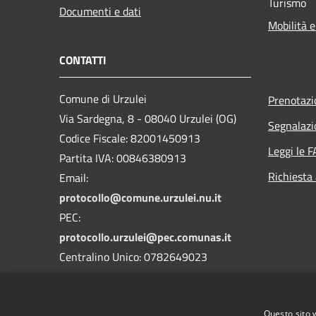
Turismo
Documenti e dati
Mobilità e
CONTATTI
Comune di Urzulei
Prenotaz
Via Sardegna, 8 - 08040 Urzulei (OG)
Segnalazi
Codice Fiscale: 82001450913
Leggi le 
Partita IVA: 00846380913
Richiesta
Email:
protocollo@comune.urzulei.nu.it
PEC:
protocollo.urzulei@pec.comunas.it
Centralino Unico: 0782649023
Fax: 0782649297
Codice IPA: c_l506
Questo sito 