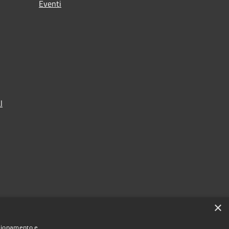
Eventi
l
×
nzionamento e