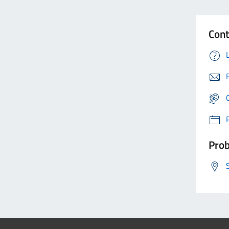
Cont
Prob