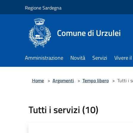
Salta al contenuto principale
Regione Sardegna
Comune di Urzulei
Amministrazione
Novità
Servizi
Vivere 
Home
>
Argomenti
>
Tempo libero
>
Tutti i 
Tutti i servizi (10)