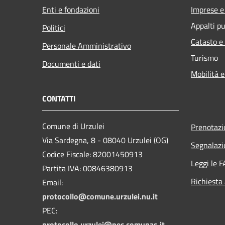
Enti e fondazioni
Imprese 
Appalti pu
Politici
Catasto e
Personale Amministrativo
Turismo
Documenti e dati
Mobilità e
CONTATTI
Comune di Urzulei
Prenotaz
Via Sardegna, 8 - 08040 Urzulei (OG)
Segnalazi
Codice Fiscale: 82001450913
Leggi le 
Partita IVA: 00846380913
Richiesta
Email:
protocollo@comune.urzulei.nu.it
PEC:
protocollo.urzulei@pec.comunas.it