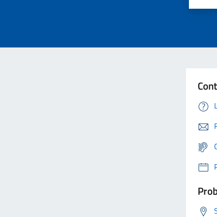
Cont
Prob