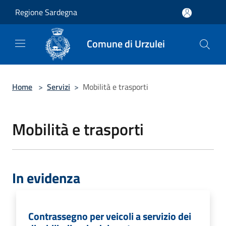
Salta al contenuto principale
Regione Sardegna
Comune di Urzulei
Home
>
Servizi
>
Mobilità e trasporti
Mobilità e trasporti
In evidenza
Contrassegno per veicoli a servizio dei