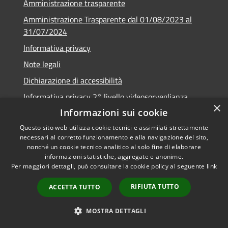
Amministrazione trasparente
Amministrazione Trasparente dal 01/08/2023 al
31/07/2024
Informativa privacy
Note legali
Dichiarazione di accessibilità
Informativa privacy 2° livello videosorveglianza
×
Informazioni sui cookie
Questo sito web utilizza cookie tecnici e assimilati strettamente
necessari al corretto funzionamento e alla navigazione del sito,
RSS
Copyright © 2026 • Comune di
nonché un cookie tecnico analitico al solo fine di elaborare
informazioni statistiche, aggregate e anonime.
Accessibilità
Urzulei • Powered by
Per maggiori dettagli, può consultare la cookie policy al seguente
link
Privacy
Municipium
Accesso
•
Cookie
redazione
RIFIUTA TUTTO
ACCETTA TUTTO
Mappa del sito
Numeri e servizi utili
MOSTRA DETTAGLI