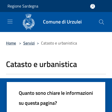
Salta al contenuto principale
Regione Sardegna
Comune di Urzulei
Home
>
Servizi
>
Catasto e urbanistica
Catasto e urbanistica
Quanto sono chiare le informazioni
su questa pagina?