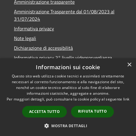
Amministrazione trasparente
Amministrazione Trasparente dal 01/08/2023 al
31/07/2024
Informativa privacy
Note legali
Dichiarazione di accessibilità
Informativa privacy 2° livello videosorveglianza
×
Informazioni sui cookie
Questo sito web utilizza cookie tecnici e assimilati strettamente
necessari al corretto funzionamento e alla navigazione del sito,
RSS
Copyright © 2026 • Comune di
nonché un cookie tecnico analitico al solo fine di elaborare
informazioni statistiche, aggregate e anonime.
Accessibilità
Urzulei • Powered by
Per maggiori dettagli, può consultare la cookie policy al seguente
link
Privacy
Municipium
Accesso
•
Cookie
redazione
RIFIUTA TUTTO
ACCETTA TUTTO
Mappa del sito
Numeri e servizi utili
MOSTRA DETTAGLI