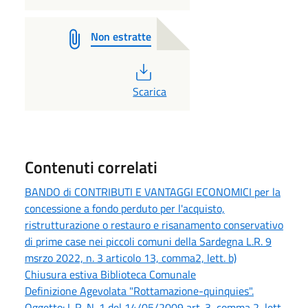
Non estratte
PDF
Scarica
Contenuti correlati
BANDO di CONTRIBUTI E VANTAGGI ECONOMICI per la
concessione a fondo perduto per l'acquisto,
ristrutturazione o restauro e risanamento conservativo
di prime case nei piccoli comuni della Sardegna L.R. 9
msrzo 2022, n. 3 articolo 13, comma2, lett. b)
Chiusura estiva Biblioteca Comunale
Definizione Agevolata "Rottamazione-quinquies".
Oggetto: L.R. N. 1 del 14/05/2009 art. 3, comma 2, lett.