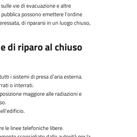
 sulle vie di evacuazione e altre
ute pubblica possono emettere l’ordine
teressata, di ripararsi in un luogo chiuso,
e di riparo al chiuso
utti i sistemi di presa d’aria esterna.
ati o interrati.
posizione maggiore alle radiazioni e
so.
ll’edificio.
re le linee telefoniche libere.
mente sconsigliato dalle autorità per la