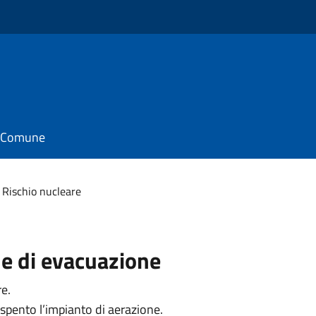
il Comune
Rischio nucleare
ne di evacuazione
re.
e spento l’impianto di aerazione.