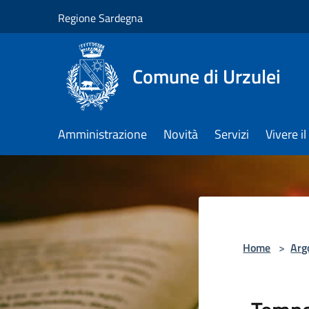
Salta al contenuto principale
Regione Sardegna
Comune di Urzulei
Amministrazione
Novità
Servizi
Vivere 
Home
>
Arg